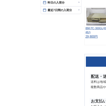
>
昨日の入荷分
>
最近7日間の入荷分
IBM PC-300GL(6
48J)
29,800円
配送・
送料は地域
複数商品や
お支払