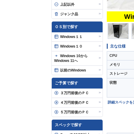
>
上記以外
>
ジャンク品
Wi
ＯＳ別で探す
>
Windows１１
主な仕様
>
Windows１０
CPU
Windows 10から
>
Windows 11へ
メモリ
>
以前のWindows
ストレージ
状態
ご予算で探す
>
３万円前後のＰＣ
詳細スペックを
>
４万円前後のＰＣ
>
５万円前後のＰＣ
スペックで探す