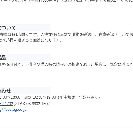
カード／代引き（手数料330円〜）／店頭（現金・カード・各種pay）から
について
在庫は各1点限りです。ご注文後に店舗で現物を確認し、在庫確認メールで
から3日を過ぎると無効になります。
返品
無料保証付き。不具合や購入時の情報との相違があった場合は、規定に基づ
合わせ
0:00〜18:00／店舗 10:30〜19:00（年中無休・年始を除く）
32-1702
／FAX 06-6632-1502
g@bustag.co.jp