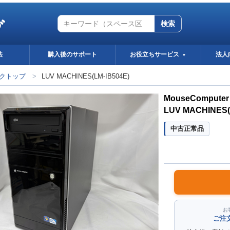
グ
検索
法
購入後のサポート
お役立ちサービス
法人
▼
クトップ
>
LUV MACHINES(LM-IB504E)
MouseComputer
LUV MACHINES(
中古正常品
お
ご注