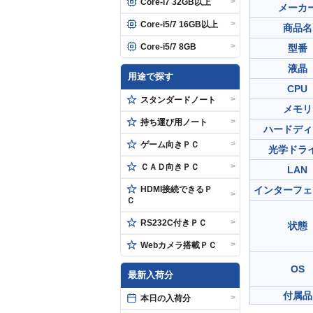
>
Core-i7 32GB以上
メーカ
>
Core-i5/7 16GB以上
商品名
>
Core-i5/7 8GB
型番
液晶
用途で探す
CPU
>
スタンダードノート
メモリ
>
持ち運び用ノート
ハードディ
>
ゲーム向きＰＣ
光学ドラ
>
ＣＡＤ向きＰＣ
LAN
HDMI接続できるＰ
インターフェ
>
Ｃ
>
RS232C付きＰＣ
状態
>
Webカメラ搭載ＰＣ
OS
最新入荷分
付属品
>
本日の入荷分