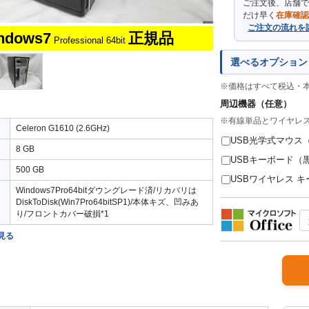
ご注文後、店舗で
だけ早く
在庫確認
ご注文の流れを
ndows7
正規品
Professional 64bit
選べるオプション
※価格はすべて税込・
周辺機器（任意）
※有線単品とワイヤレ
Celeron G1610 (2.6GHz)
USB光学式マウス（
8 GB
USBキーボード（黒
500 GB
USBワイヤレス キ
Windows7Pro64bitダウングレード済/リカバリは
DiskToDisk(Win7Pro64bitSP1)/本体キズ、凹みあ
り/フロントカバー破損*1
見る