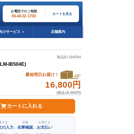
お電話でのご相談
カートを見る
06-6632-1702
向けサービス
店舗案内
▼
商品ID:184584
LM-IB504E)
最短明日お届け！
16,800円
(税込18,480円)
カートに入れる
客さま
店舗
お客さま
文の入力
→
在庫確認
→
お支払い