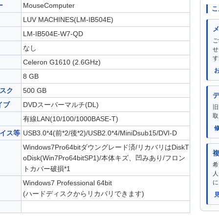
ー
MouseComputer
こ
LUV MACHINES(LM-IB504E)
LM-IB504E-W7-QD
ご
なし
せ
す
Celeron G1610 (2.6GHz)
8 GB
スク
500 GB
イブ
DVDスーパーマルチ(DL)
旧
取
有線LAN(10/100/1000BASE-T)
イス等
USB3.0*4(前*2/後*2)/USB2.0*4/MiniDsub15/DVI-D
Windows7Pro64bitダウングレード済/リカバリはDiskT
oDisk(Win7Pro64bitSP1)/本体キズ、凹みあり/フロン
希
トカバー破損*1
人
Windows7 Professional 64bit
に
(ハードディスクからリカバリできます)