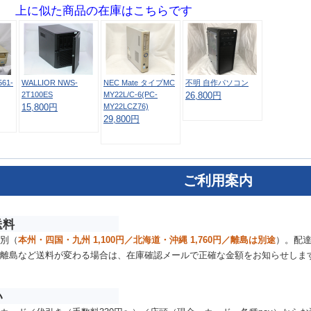
上に似た商品の在庫はこちらです
561-
WALLIOR NWS-
NEC Mate タイプMC
不明 自作パソコン
2T100ES
MY22L/C-6(PC-
26,800円
MY22LCZ76)
15,800円
29,800円
ご利用案内
送料
別（
本州・四国・九州 1,100円／北海道・沖縄 1,760円／離島は別途
）。配
離島など送料が変わる場合は、在庫確認メールで正確な金額をお知らせしま
い