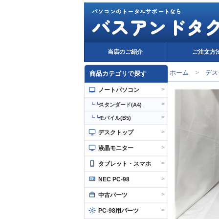
パソコンのトータルサポートなら
バスアンドタ
当店のご紹介
ご注文方
ホーム
>
デス
商品カテゴリで探す
>
ノートパソコン
>
┗
スタンダード(A4)
>
┗
モバイル(B5)
>
デスクトップ
>
液晶モニター
>
タブレット・スマホ
>
NEC PC-98
>
中古パーツ
>
PC-98用パーツ