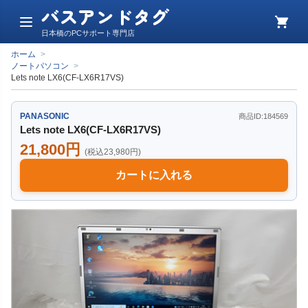
バスアンドタグ
メ
カ
日本橋のPCサポート専門店
ニ
ー
ュ
ト
ホーム
>
ー
ノートパソコン
>
Lets note LX6(CF-LX6R17VS)
PANASONIC
商品ID:184569
Lets note LX6(CF-LX6R17VS)
21,800円
(税込23,980円)
カートに入れる