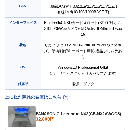
LAN
無線LAN(Wifi 802.11a/11b/11g/11n/11ac)
有線LAN(10/100/1000BASE-T)
インターフェイス
Bluetooth4.1/SDカードスロット(SDXC対応)/U
SB3.0*3/Webカメラ/指紋認証/HDMI/miniDsub
15
状態
リカバリはDiskToDisk(Win10Pro64bit)/本体キ
ズ、塗装剥げ/キーボード摩耗/液晶少しムラあ
り
OS
Windows10 Professional 64bit
(ハードディスクからリカバリできます)
付属品
電源アダプタ
上に似た商品の在庫はこちらです
PANASONIC Lets note NX2(CF-NX2AWGCS)
32,800円