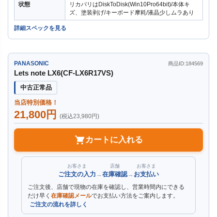
状態
リカバリはDiskToDisk(Win10Pro64bit)/本体キ
ズ、塗装剥げ/キーボード摩耗/液晶少しムラあり
詳細スペックを見る
PANASONIC
商品ID:184569
Lets note LX6(CF-LX6R17VS)
中古正常品
当店特別価格！
21,800円
(税込23,980円)
カートに入れる
お客さま
店舗
お客さま
ご注文の入力
→
在庫確認
→
お支払い
ご注文後、店舗で現物の在庫を確認し、営業時間内にできる
だけ早く
在庫確認メール
でお支払い方法をご案内します。
ご注文の流れを詳しく