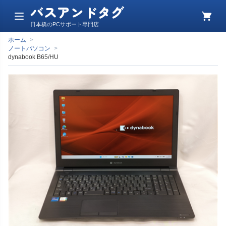
バスアンドタグ
メ
カ
日本橋のPCサポート専門店
ニ
ー
ュ
ト
ホーム
>
ー
ノートパソコン
>
dynabook B65/HU