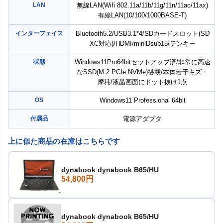
LAN
無線LAN(Wifi 802.11a/11b/11g/11n/11ac/11ax)
有線LAN(10/100/1000BASE-T)
インターフェイス
Bluetooth5.2/USB3.1*4/SDカードスロット(SD
XC対応)/HDMI/miniDsub15/テンキー
状態
Windows11Pro64bitセットアップ済/非常に高速
なSSD(M.2 PCIe NVMe)搭載/本体若干キズ・
摩耗/液晶画面にドット抜け1点
OS
Windows11 Professional 64bit
付属品
電源アダプタ
上に似た商品の在庫はこちらです
dynabook dynabook B65/HU
54,800円
dynabook dynabook B65/HU