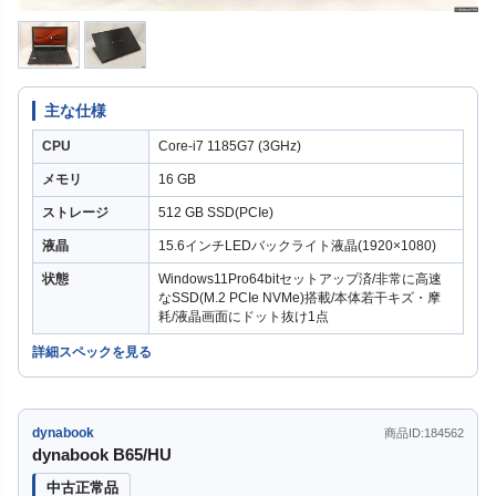
主な仕様
CPU
Core-i7 1185G7 (3GHz)
メモリ
16 GB
ストレージ
512 GB SSD(PCIe)
液晶
15.6インチLEDバックライト液晶(1920×1080)
状態
Windows11Pro64bitセットアップ済/非常に高速
なSSD(M.2 PCIe NVMe)搭載/本体若干キズ・摩
耗/液晶画面にドット抜け1点
詳細スペックを見る
dynabook
商品ID:184562
dynabook B65/HU
中古正常品