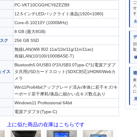
ご
PC-VKT10CGGHCY6ZEZB9
せ
12.5インチLEDバックライト液晶(1920×1080)
す
Core-i5 10210Y (1000MHz)
8 GB (最大8GB)
スク
256 GB SSD
旧
無線LAN(Wifi 802.11a/11b/11g/11n/11ac)
取
有線LAN(10/100/1000BASE-T)
Bluetooth5.0/USB3.0*2/USB3.0Type-C*1(電源アダプ
ェイス
タ共用)/SDカードスロット(SDXC対応)/HDMI/Webカ
メラ
希
人
Win11Pro64bitアップグレード済み/本体に若干キズ/キ
に
ーボード若干摩耗/液晶に細かい点キズ数点あり
Windows11 Professional 64bit
電源アダプタ(Type-C)
上に似た商品の在庫はこちらです