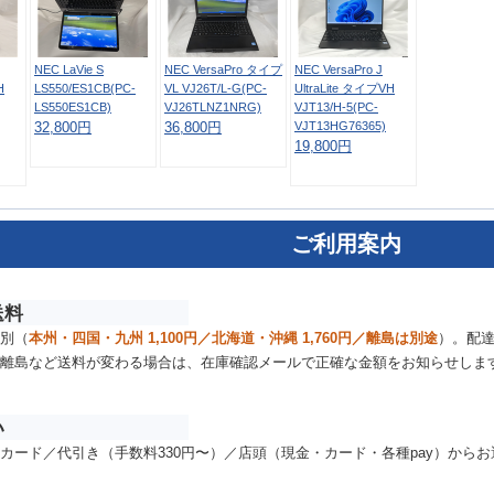
NEC LaVie S
NEC VersaPro タイプ
NEC VersaPro J
H
LS550/ES1CB(PC-
VL VJ26T/L-G(PC-
UltraLite タイプVH
LS550ES1CB)
VJ26TLNZ1NRG)
VJT13/H-5(PC-
VJT13HG76365)
32,800円
36,800円
19,800円
ご利用案内
送料
別（
本州・四国・九州 1,100円／北海道・沖縄 1,760円／離島は別途
）。配
離島など送料が変わる場合は、在庫確認メールで正確な金額をお知らせしま
い
カード／代引き（手数料330円〜）／店頭（現金・カード・各種pay）から