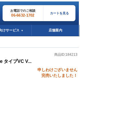
お電話でのご相談
カートを見る
06-6632-1702
向けサービス
店舗案内
▼
商品ID:184213
ite タイプVC V...
申しわけございません
完売いたしました！