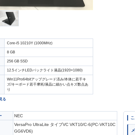
Core-i5 10210Y (1000MHz)
8 GB
256 GB SSD
12.5インチLEDバックライト液晶(1920×1080)
Win11Pro64bitアップグレード済み/本体に若干キ
ズ/キーボード若干摩耗/液晶に細かい点キズ数点あ
り
見る
ー
NEC
こ
VersaPro UltraLite タイプVC VKT10/C-6(PC-VKT10C
GG6VD6)