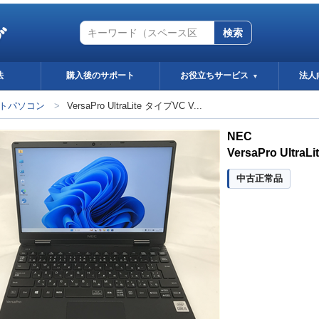
グ
検索
法
購入後のサポート
お役立ちサービス
法人
▼
トパソコン
>
VersaPro UltraLite タイプVC V...
NEC
VersaPro UltraL
中古正常品