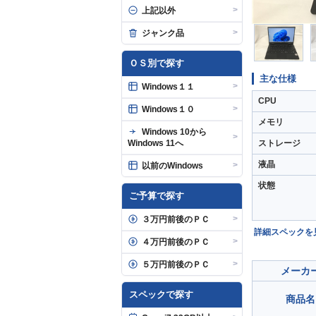
>
上記以外
>
ジャンク品
ＯＳ別で探す
主な仕様
>
Windows１１
CPU
>
Windows１０
メモリ
Windows 10から
>
Windows 11へ
ストレージ
液晶
>
以前のWindows
状態
ご予算で探す
>
３万円前後のＰＣ
詳細スペックを
>
４万円前後のＰＣ
>
５万円前後のＰＣ
メーカ
スペックで探す
商品名