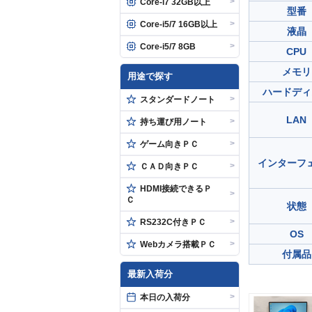
>
Core-i7 32GB以上
型番
>
Core-i5/7 16GB以上
液晶
>
Core-i5/7 8GB
CPU
メモリ
用途で探す
ハードディ
>
スタンダードノート
LAN
>
持ち運び用ノート
>
ゲーム向きＰＣ
インターフ
>
ＣＡＤ向きＰＣ
HDMI接続できるＰ
>
Ｃ
状態
>
RS232C付きＰＣ
OS
>
Webカメラ搭載ＰＣ
付属品
最新入荷分
>
本日の入荷分