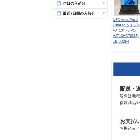
>
昨日の入荷分
>
最近7日間の入荷分
NEC VersaPro J
UltraLite タイプV
VJT13/H-5(PC-
VJT13HG76365)
19,800円
配送・
送料は地域
複数商品や
お支払
お振込み／