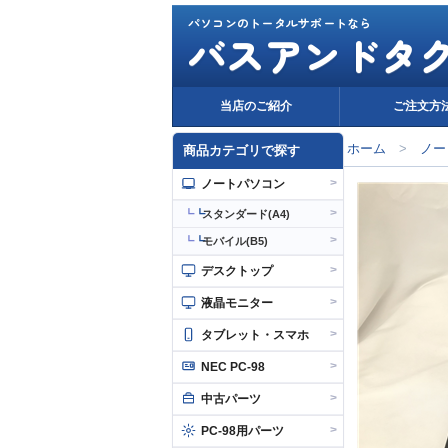
パソコンのトータルサポートなら
バスアンドタ
当店のご紹介
ご注文方
ホーム
>
ノー
商品カテゴリで探す
>
ノートパソコン
>
┗
スタンダード(A4)
>
┗
モバイル(B5)
>
デスクトップ
>
液晶モニター
>
タブレット・スマホ
>
NEC PC-98
>
中古パーツ
>
PC-98用パーツ