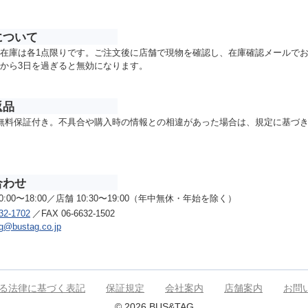
について
在庫は各1点限りです。ご注文後に店舗で現物を確認し、在庫確認メールで
から3日を過ぎると無効になります。
返品
無料保証付き。不具合や購入時の情報との相違があった場合は、規定に基づ
合わせ
0:00〜18:00／店舗 10:30〜19:00（年中無休・年始を除く）
32-1702
／FAX 06-6632-1502
g@bustag.co.jp
る法律に基づく表記
保証規定
会社案内
店舗案内
お問
© 2026 BUS&TAG