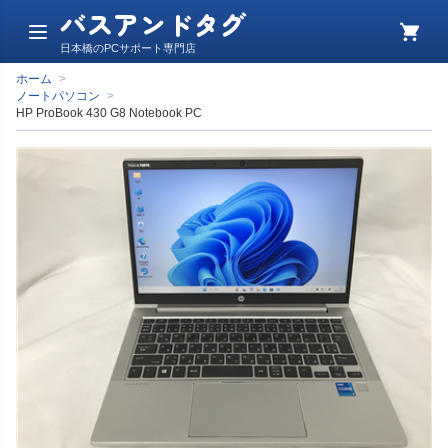
バスアンドタグ
メ
カ
日本橋のPCサポート専門店
ニ
ー
ュ
ト
ホーム
>
ー
ノートパソコン
>
HP ProBook 430 G8 Notebook PC