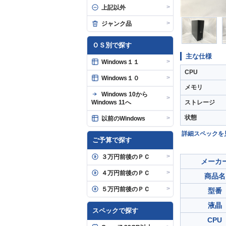
>
上記以外
>
ジャンク品
ＯＳ別で探す
主な仕様
>
Windows１１
CPU
>
Windows１０
メモリ
Windows 10から
>
Windows 11へ
ストレージ
状態
>
以前のWindows
詳細スペックを
ご予算で探す
>
３万円前後のＰＣ
メーカ
>
４万円前後のＰＣ
商品名
>
５万円前後のＰＣ
型番
液晶
スペックで探す
CPU