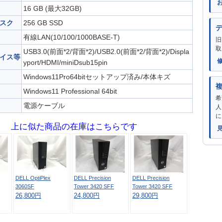
16 GB (最大32GB)
スク
256 GB SSD
有線LAN(10/100/1000BASE-T)
旧
取
USB3.0(前面*2/背面*2)/USB2.0(前面*2/背面*2)/Displa
イス等
yport/HDMI/miniDsub15pin
Windows11Pro64bitセットアップ済み/本体キズ
Windows11 Professional 64bit
希
電源ケーブル
人
に
上に似た商品の在庫はこちらです
DELL OptiPlex
DELL Precision
DELL Precision
3060SF
Tower 3420 SFF
Tower 3420 SFF
26,800円
24,800円
29,800円