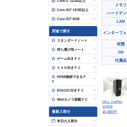
>
Core-i7 32GB以上
メモリ
>
Core-i5/7 16GB以上
ハードディ
>
Core-i5/7 8GB
LAN
用途で探す
インターフェ
>
スタンダードノート
状態
>
持ち運び用ノート
OS
>
ゲーム向きＰＣ
付属品
>
ＣＡＤ向きＰＣ
HDMI接続できるＰ
>
Ｃ
>
RS232C付きＰＣ
>
Webカメラ搭載ＰＣ
DELL OptiPlex
5040SF
最新入荷分
16,800円
>
本日の入荷分