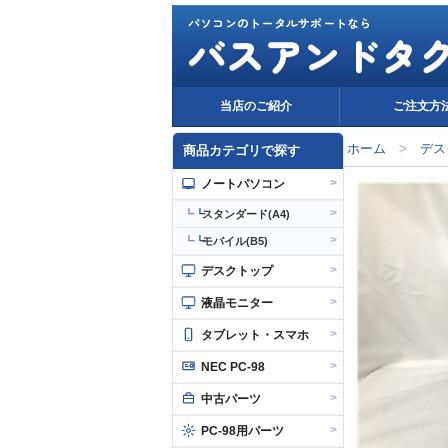
パソコンのトータルサポートなら
バスアンドタ
当店のご紹介
ご注文方
ホーム
>
デス
商品カテゴリで探す
>
ノートパソコン
>
┗
スタンダード(A4)
>
┗
モバイル(B5)
>
デスクトップ
>
液晶モニター
>
タブレット・スマホ
>
NEC PC-98
>
中古パーツ
>
PC-98用パーツ