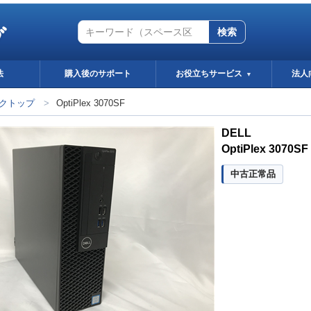
グ
検索
法
購入後のサポート
お役立ちサービス
法人
▼
クトップ
>
OptiPlex 3070SF
DELL
OptiPlex 3070SF
中古正常品