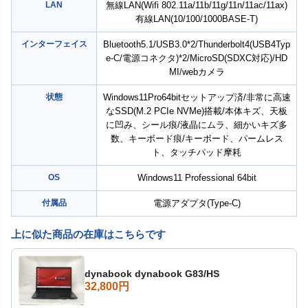
LAN
無線LAN(Wifi 802.11a/11b/11g/11n/11ac/11ax)
有線LAN(10/100/1000BASE-T)
インターフェイス
Bluetooth5.1/USB3.0*2/Thunderbolt4(USB4Typ
e-C/電源コネクタ)*2/MicroSD(SDXC対応)/HD
MI/webカメラ
状態
Windows11Pro64bitセットアップ済/非常に高速
なSSD(M.2 PCIe NVMe)搭載/本体キズ、天板
に凹み、シール痕/液晶にムラ、細かいキズ多
数、キーボード痕/キーボード、パームレス
ト、タッチパッド摩耗
OS
Windows11 Professional 64bit
付属品
電源アダプタ(Type-C)
上に似た商品の在庫はこちらです
dynabook dynabook G83/HS
32,800円