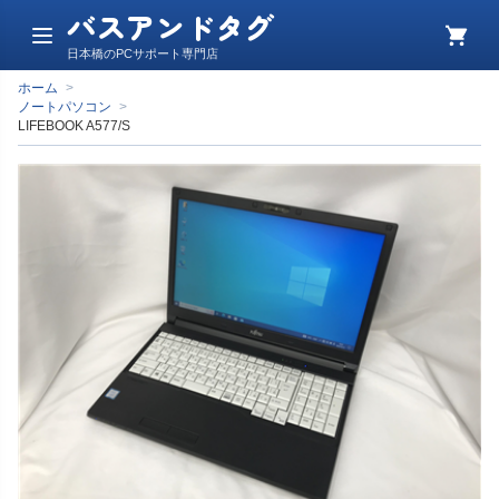
バスアンドタグ
メ
カ
日本橋のPCサポート専門店
ニ
ー
ュ
ト
ホーム
>
ー
ノートパソコン
>
LIFEBOOK A577/S