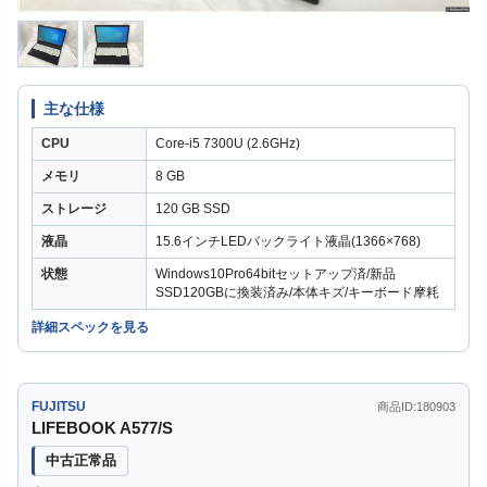
主な仕様
CPU
Core-i5 7300U (2.6GHz)
メモリ
8 GB
ストレージ
120 GB SSD
液晶
15.6インチLEDバックライト液晶(1366×768)
状態
Windows10Pro64bitセットアップ済/新品
SSD120GBに換装済み/本体キズ/キーボード摩耗
詳細スペックを見る
FUJITSU
商品ID:180903
LIFEBOOK A577/S
中古正常品