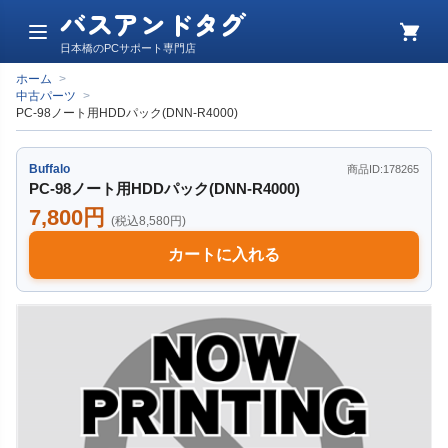
バスアンドタグ
メ
カ
日本橋のPCサポート専門店
ニ
ー
ュ
ト
ホーム
>
ー
中古パーツ
>
PC-98ノート用HDDパック(DNN-R4000)
Buffalo
商品ID:178265
PC-98ノート用HDDパック(DNN-R4000)
7,800円
(税込8,580円)
カートに入れる