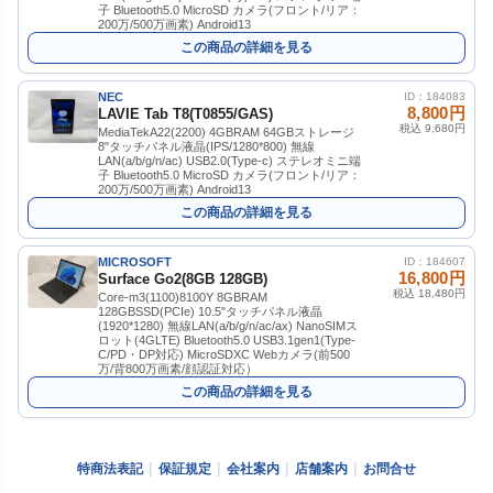
子 Bluetooth5.0 MicroSD カメラ(フロント/リア：
200万/500万画素) Android13
この商品の詳細を見る
NEC
ID：184083
8,800円
LAVIE Tab T8(T0855/GAS)
税込 9,680円
MediaTekA22(2200) 4GBRAM 64GBストレージ
8"タッチパネル液晶(IPS/1280*800) 無線
LAN(a/b/g/n/ac) USB2.0(Type-c) ステレオミニ端
子 Bluetooth5.0 MicroSD カメラ(フロント/リア：
200万/500万画素) Android13
この商品の詳細を見る
MICROSOFT
ID：184607
16,800円
Surface Go2(8GB 128GB)
税込 18,480円
Core-m3(1100)8100Y 8GBRAM
128GBSSD(PCIe) 10.5"タッチパネル液晶
(1920*1280) 無線LAN(a/b/g/n/ac/ax) NanoSIMス
ロット(4GLTE) Bluetooth5.0 USB3.1gen1(Type-
C/PD・DP対応) MicroSDXC Webカメラ(前500
万/背800万画素/顔認証対応）
この商品の詳細を見る
特商法表記
保証規定
会社案内
店舗案内
お問合せ