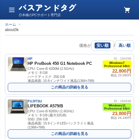
バスアンドタグ
メ
カ
日本橋のPCサポート専門店
ニ
ー
ュ
ト
ホーム
>
ー
about3k
価格が
安い順
/
高い順
HP
ID：184298
HP ProBook 450 G1 Notebook PC
Windows7
Professional 64bit
CPU: Core-i5 4200M (2.5GHz)
22,800円
メモリ: 8 GB
税込 25,080円
ハードディスク: 256 GB
液晶画面: 15.6インチワイド液晶(1366×768)
この商品の詳細を見る
FUJITSU
ID：184648
LIFEBOOK A579/B
Windows11
Professional 64bit
CPU: Core-i5 8265U (1.6GHz)
23,800円
メモリ: 8 GB (最大32GB)
税込 26,180円
SSD: 256 GB
液晶画面: 15.6インチLEDバックライト液晶
(1366×768)
この商品の詳細を見る