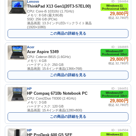
Lenovo
ID：184464
ThinkPad X13 Gen1(20T3-S7EL00)
Windows11
Professional 64bit
CPU: Core-i5 10310U (1.7GHz)
29,800円
メモリ: 8 GB (最大8GB)
税込 32,780円
SSD: 256 GB (PCIe)
液晶画面: 13.3インチLEDバックライト液晶
(1920×1080)
この商品の詳細を見る
Acer
ID：184665
Acer Aspire 5349
WindowsXP
Professional 32bit
CPU: Celeron B815 (1.6GHz)
29,800円
メモリ: 4 GB
税込 32,780円
ハードディスク: 250 GB
液晶画面: 15.6インチ液晶(1366×768)
この商品の詳細を見る
HP
ID：184451
HP Compaq 6710b Notebook PC
WindowsXP
Professional 32bit
CPU: Core2Duo T8300 (2.4GHz)
29,800円
メモリ: 3 GB
税込 32,780円
ハードディスク: 120 GB
液晶画面: 15.4インチ液晶(1280×800)
この商品の詳細を見る
HP
ID：184504
HP ProDesk 600 G5 SFF
Windows11