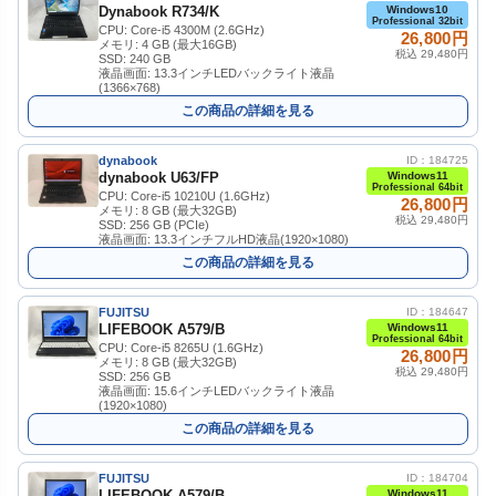
Dynabook R734/K
Windows10
Professional 32bit
CPU: Core-i5 4300M (2.6GHz)
26,800円
メモリ: 4 GB (最大16GB)
税込 29,480円
SSD: 240 GB
液晶画面: 13.3インチLEDバックライト液晶
(1366×768)
この商品の詳細を見る
dynabook
ID：184725
dynabook U63/FP
Windows11
Professional 64bit
CPU: Core-i5 10210U (1.6GHz)
26,800円
メモリ: 8 GB (最大32GB)
税込 29,480円
SSD: 256 GB (PCIe)
液晶画面: 13.3インチフルHD液晶(1920×1080)
この商品の詳細を見る
FUJITSU
ID：184647
LIFEBOOK A579/B
Windows11
Professional 64bit
CPU: Core-i5 8265U (1.6GHz)
26,800円
メモリ: 8 GB (最大32GB)
税込 29,480円
SSD: 256 GB
液晶画面: 15.6インチLEDバックライト液晶
(1920×1080)
この商品の詳細を見る
FUJITSU
ID：184704
LIFEBOOK A579/B
Windows11