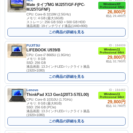
NEC
Mate タイプMG MJ25T/GF-F(PC-
WindowsXP
Professional 32bit
MJ25TGFNF)
26,800円
CPU: Core-i5 3210M (2.5GHz)
税込 29,480円
メモリ: 4 GB (最大16GB)
ストレージ: 256 GB SSD + 500 GB HDD
液晶画面: 19インチワイド液晶(1440×900)
この商品の詳細を見る
FUJITSU
ID：184609
LIFEBOOK U939/B
Windows11
Professional 64bit
CPU: Core-i7 8665U (1.9GHz)
29,800円
メモリ: 8 GB
税込 32,780円
SSD: 256 GB
液晶画面: 13.3インチLEDバックライト液晶
(1920×1080)
この商品の詳細を見る
Lenovo
ID：184462
ThinkPad X13 Gen1(20T3-S7EL00)
Windows11
Professional 64bit
CPU: Core-i5 10310U (1.7GHz)
29,800円
メモリ: 8 GB (最大8GB)
税込 32,780円
SSD: 256 GB (PCIe)
液晶画面: 13.3インチLEDバックライト液晶
(1920×1080)
この商品の詳細を見る