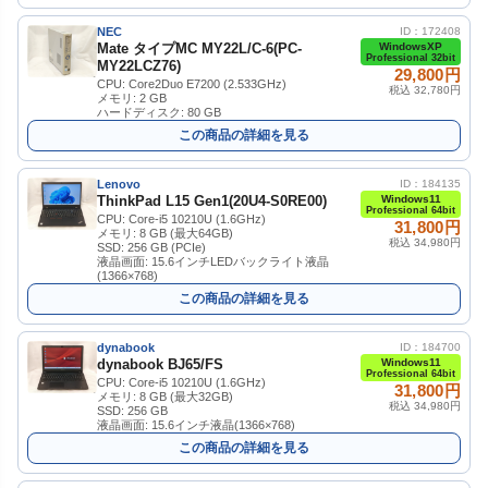
NEC
ID：172408
Mate タイプMC MY22L/C-6(PC-
WindowsXP
Professional 32bit
MY22LCZ76)
29,800円
CPU: Core2Duo E7200 (2.533GHz)
税込 32,780円
メモリ: 2 GB
ハードディスク: 80 GB
この商品の詳細を見る
Lenovo
ID：184135
ThinkPad L15 Gen1(20U4-S0RE00)
Windows11
Professional 64bit
CPU: Core-i5 10210U (1.6GHz)
31,800円
メモリ: 8 GB (最大64GB)
税込 34,980円
SSD: 256 GB (PCIe)
液晶画面: 15.6インチLEDバックライト液晶
(1366×768)
この商品の詳細を見る
dynabook
ID：184700
dynabook BJ65/FS
Windows11
Professional 64bit
CPU: Core-i5 10210U (1.6GHz)
31,800円
メモリ: 8 GB (最大32GB)
税込 34,980円
SSD: 256 GB
液晶画面: 15.6インチ液晶(1366×768)
この商品の詳細を見る