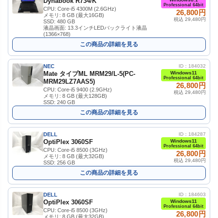
Dynabook R734/K
Professional 64bit
CPU: Core-i5 4300M (2.6GHz)
26,800円
メモリ: 8 GB (最大16GB)
税込 29,480円
SSD: 480 GB
液晶画面: 13.3インチLEDバックライト液晶
(1366×768)
この商品の詳細を見る
NEC
ID：184032
Mate タイプML MRM29/L-5(PC-
Windows11
Professional 64bit
MRM29LZ7AAS5)
26,800円
CPU: Core-i5 9400 (2.9GHz)
税込 29,480円
メモリ: 8 GB (最大128GB)
SSD: 240 GB
この商品の詳細を見る
DELL
ID：184287
OptiPlex 3060SF
Windows11
Professional 64bit
CPU: Core-i5 8500 (3GHz)
26,800円
メモリ: 8 GB (最大32GB)
税込 29,480円
SSD: 256 GB
この商品の詳細を見る
DELL
ID：184603
OptiPlex 3060SF
Windows11
Professional 64bit
CPU: Core-i5 8500 (3GHz)
26,800円
メモリ: 8 GB (最大32GB)