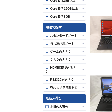
>
Core-i7 32GB以上
>
Core-i5/7 16GB以上
>
Core-i5/7 8GB
用途で探す
>
スタンダードノート
>
持ち運び用ノート
>
ゲーム向きＰＣ
>
ＣＡＤ向きＰＣ
HDMI接続できるＰ
>
Ｃ
>
RS232C付きＰＣ
>
Webカメラ搭載ＰＣ
最新入荷分
>
本日の入荷分