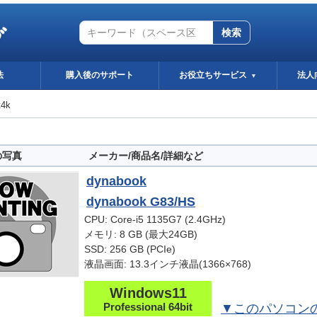
グ
検索
法
購入後のサポート
お役立ちサービス
法人
▼
t4k
の写真
メーカー/商品名/詳細など
dynabook
dynabook G83/HS
CPU: Core-i5 1135G7 (2.4GHz)
メモリ: 8 GB (最大24GB)
SSD: 256 GB (PCIe)
液晶画面: 13.3インチ液晶(1366×768)
Windows11
Professional 64bit
▼このパソコン