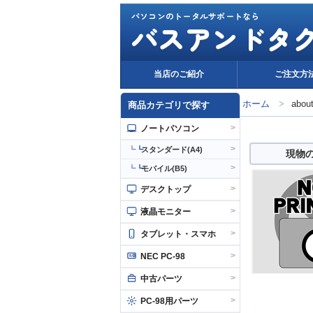
パソコンのトータルサポートなら
バスアンドタ
当店のご紹介
ご注文方
ホーム
>
abou
商品カテゴリで探す
>
ノートパソコン
>
┗
スタンダード(A4)
現物
>
┗
モバイル(B5)
>
デスクトップ
>
液晶モニター
>
タブレット・スマホ
>
NEC PC-98
>
中古パーツ
>
PC-98用パーツ