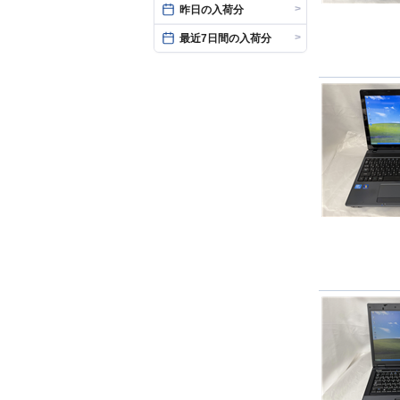
>
昨日の入荷分
>
最近7日間の入荷分